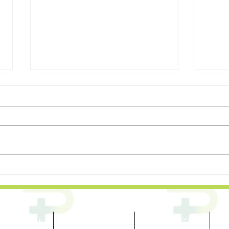
【イベント紹介】5/3 シンポ
【イ
ジウム「不登校あれこれ」
い”
の気
ホーム
プラス・パスについて
施設・団体のご紹介
関