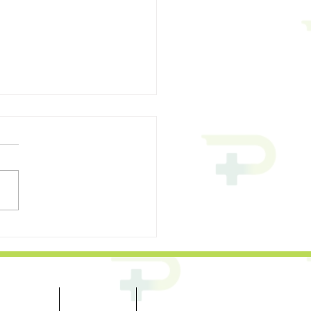
ベント開催】子の”障が
をどう受け止めるか──親
づきから始まる一歩
連外部リンク
お問い合わせ
More